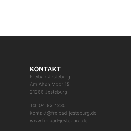
KONTAKT
Freibad Jesteburg
Am Alten Moor 15
21266 Jesteburg
Tel. 04183 4230
kontakt@freibad-jesteburg.de
www.freibad-jesteburg.de